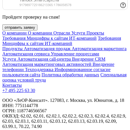
Пройдите проверку на спам!
отправить заявку
О компании
О компании
Отрасли
Услуги
Проекты
Требования Минцифры к сайтам ИТ-компаний
Требования
Минцифры к сайтам ИТ-компаний
Продукты
Автоматизация продаж
Автоматизация маркетинга
Автоматизация сервиса
Управление процессами
Услуги
Автоматизация call-центра
Внедрение CRM
Автоматизация маркетинговых активностей
Внедрение
телефонии
Техподдержка
Информированное согласие
пользователя сайта
Политика обработки данных
Специальная
оценка условий труда
Контакты
+7 495 225 63 30
ООО «ЛеОР-Консалт». 127083, г. Москва, ул. Юннатов, д. 18
ИНН: 7751144778
ОГРН: 1187746566567
ОКВЭД: 62.02, 62.01, 62.02.1, 62.02.2, 62.02.3, 62.02.4, 62.02.9,
62.03, 62.03.1, 62.03.11, 62.03.12, 62.03.13, 62.03.19, 62.09,
63.99.1, 70.22, 74.90